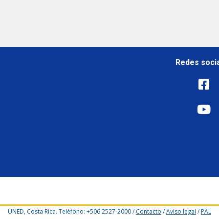
Redes soci
UNED, Costa Rica. Teléfono: +506 2527-2000 /
Contacto
/
Aviso legal
/
PAL